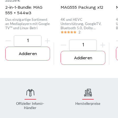
222,29
€
2-in-1-Bundle: MAG
MAG555 Packung x12
555 + 544w3
Das einzigartige Sortiment
4K und HEVC
4
an Mediaplayern mit Google
Unterstützung, GoogleTV,
U
TV™ und Linux-Betri
Bluetooth 5.0, Dolby
B
Digital™ Unter
2
D
Addieren
Addieren
Offizieller Infomir-
Herstellerpreise
Händler