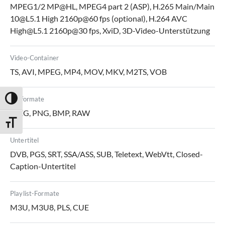
MPEG1/2 MP@HL, MPEG4 part 2 (ASP), H.265 Main/Main
10@L5.1 High 2160p@60 fps (optional), H.264 AVC
High@L5.1 2160p@30 fps, XviD, 3D-Video-Unterstützung
Video-Container
TS, AVI, MPEG, MP4, MOV, MKV, M2TS, VOB
Bildformate
Umschalten auf hohe Kontraste
JPEG, PNG, BMP, RAW
Schrift vergrößern
Untertitel
DVB, PGS, SRT, SSA/ASS, SUB, Teletext, WebVtt, Closed-
Caption-Untertitel
Playlist-Formate
M3U, M3U8, PLS, CUE