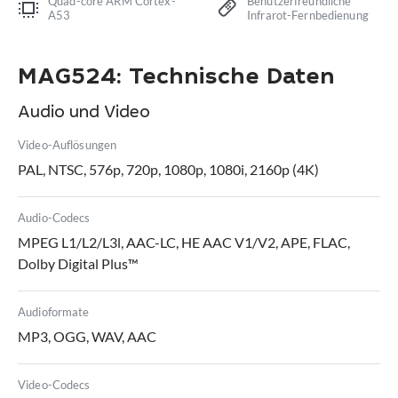
Quad-core ARM Cortex-
Benutzerfreundliche
A53
Infrarot-Fernbedienung
MAG524: Technische Daten
Audio und Video
Video-Auflösungen
PAL, NTSC, 576p, 720p, 1080p, 1080i, 2160p (4K)
Audio-Codecs
MPEG L1/L2/L3l, AAC-LC, HE AAC V1/V2, APE, FLAC,
Dolby Digital Plus™
Audioformate
MP3, OGG, WAV, AAC
Video-Codecs