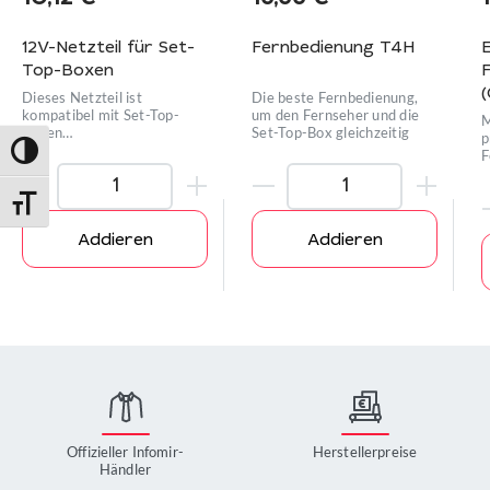
12V-Netzteil für Set-
Fernbedienung T4H
Top-Boxen
(
Dieses Netzteil ist
Die beste Fernbedienung,
kompatibel mit Set-Top-
um den Fernseher und die
M
Boxen
Set-Top-Box gleichzeitig
p
MAG522/522w3/524/524w3/420
Umschalten auf hohe Kontraste
F
n
Schrift vergrößern
Addieren
Addieren
Offizieller Infomir-
Herstellerpreise
Händler