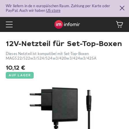
Wir liefern in de n europäischen Raum. Zahlung per Karte oder
PayPal. Auch wir haben
US store
12V-Netzteil für Set-Top-Boxen
Dieses Netzteil ist kompatibel mit Set-Top-Boxen
MAG522/522w3/524/524w3/420w3/424w3/425A
10,12
€
AUF LAGER