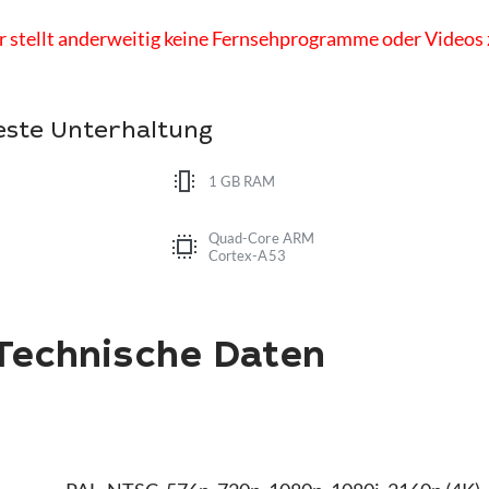
der stellt anderweitig keine Fernsehprogramme oder Videos
beste Unterhaltung
1 GB RAM
Quad-Core ARM
Cortex-A53
echnische Daten