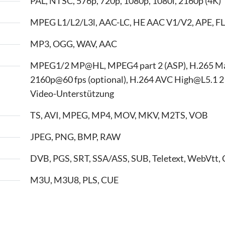
PAL, NTSC, 576p, 720p, 1080p, 1080i, 2160p (4K)
MPEG L1/L2/L3l, AAC-LC, HE AAC V1/V2, APE, FL
MP3, OGG, WAV, AAC
MPEG1/2 MP@HL, MPEG4 part 2 (ASP), H.265 M
2160p@60 fps (optional), H.264 AVC High@L5.1 2
Video-Unterstützung
TS, AVI, MPEG, MP4, MOV, MKV, M2TS, VOB
JPEG, PNG, BMP, RAW
DVB, PGS, SRT, SSA/ASS, SUB, Teletext, WebVtt, 
M3U, M3U8, PLS, CUE