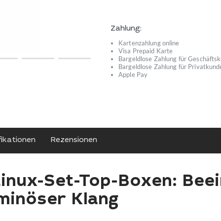
Zahlung:
Kartenzahlung online
Visa Prepaid Karte
Bargeldlose Zahlung für Geschäfts
Bargeldlose Zahlung für Privatkund
Apple Pay
fikationen
Rezensionen
nux-Set-Top-Boxen: Bee
uminöser Klang