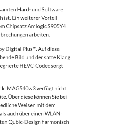
esamten Hard- und Software
 ist. Ein weiterer Vorteil
 dem Chipsatz Amlogic S905Y4
brechungen arbeiten.
Digital Plus™. Auf diese
ende Bild und der satte Klang
ntegrierte HEVC-Codec sorgt
lück: MAG540w3 verfügt nicht
te. Über diese können Sie bei
hiedliche Weisen mit dem
als auch über einen WLAN-
anten Qubic-Design harmonisch