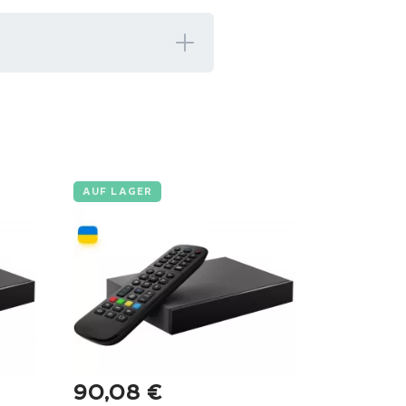
AUF LAGER
90,08
€