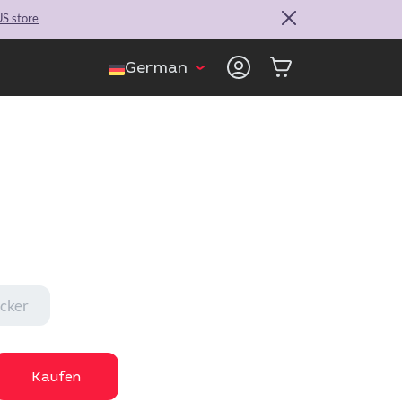
S store
German
cker
Kaufen