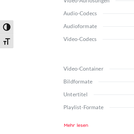
Video-Auflösungen
Audio-Codecs
Audioformate
Umschalten auf hohe Kontraste
Video-Codecs
Schrift vergrößern
Video-Container
Bildformate
Untertitel
Playlist-Formate
Mehr lesen