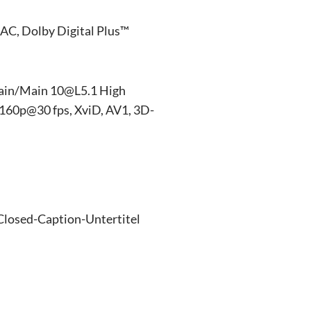
AC, Dolby Digital Plus™
ain/Main 10@L5.1 High
160p@30 fps, XviD, AV1, 3D-
Closed-Caption-Untertitel