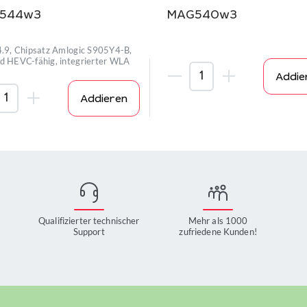
544w3
MAG540w3
4.9, Chipsatz Amlogic S905Y4-B,
d HEVC-fähig, integrierter WLA
Addie
Addieren
Qualifizierter technischer
Mehr als 1000
Support
zufriedene Kunden!