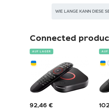
WIE LANGE KANN DIESE 
Connected produc
AUF LAGER
AUF
92,46
€
10