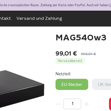
n in de n europäischen Raum. Zahlung per Karte oder PayPal. Auch wir haben
U
ntakt
Versand und Zahlung
MAG540w3
99,01
€
100,01
€
Ursprünglicher
Aktueller
Versandbereit
Preis
Preis
war:
ist:
Netzteil:
100,01 €
99,01 €.
EU-Stecker
UK-Ste