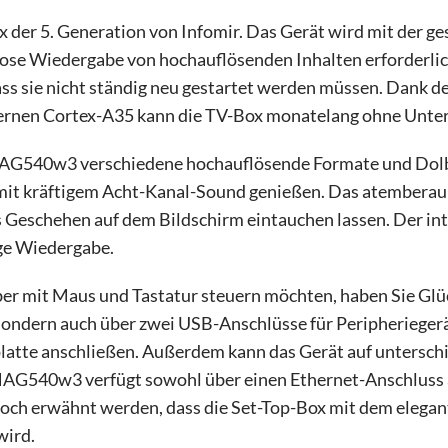
der 5. Generation von Infomir. Das Gerät wird mit der g
gslose Wiedergabe von hochauflösenden Inhalten erforderlich
dass sie nicht ständig neu gestartet werden müssen. Dank
rnen Cortex-A35 kann die TV-Box monatelang ohne Unter
AG540w3 verschiedene hochauflösende Formate und Dolby 
mit kräftigem Acht-Kanal-Sound genießen. Das atemberaub
as Geschehen auf dem Bildschirm eintauchen lassen. Der i
ige Wiedergabe.
eber mit Maus und Tastatur steuern möchten, haben Sie G
sondern auch über zwei USB-Anschlüsse für Peripheriegerä
platte anschließen. Außerdem kann das Gerät auf untersc
AG540w3 verfügt sowohl über einen Ethernet-Anschluss 
 noch erwähnt werden, dass die Set-Top-Box mit dem eleg
wird.