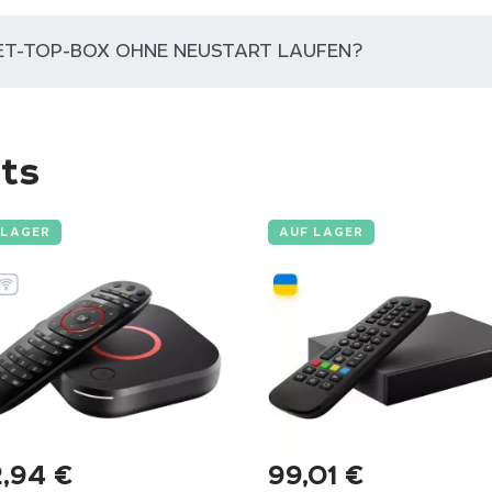
SET-TOP-BOX OHNE NEUSTART LAUFEN?
ts
 LAGER
AUF LAGER
2,94
€
99,01
€