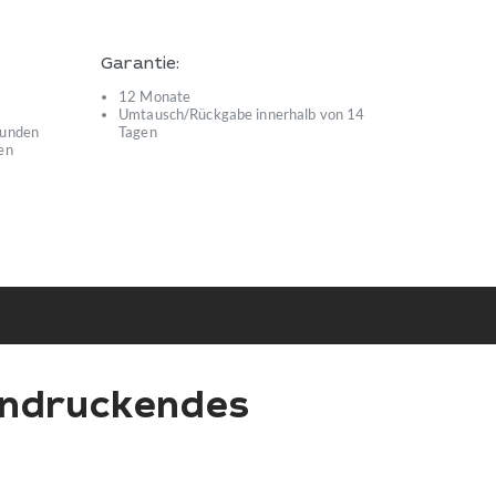
Garantie:
12 Monate
Umtausch/Rückgabe innerhalb von 14
kunden
Tagen
en
indruckendes