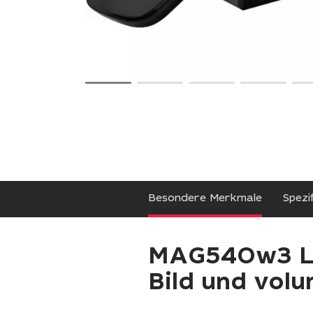
Besondere Merkmale
Spezi
MAG540w3 Li
Bild und vol