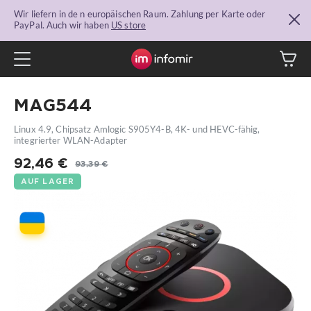
Wir liefern in de n europäischen Raum. Zahlung per Karte oder
PayPal. Auch wir haben
US store
MAG544
Linux 4.9, Chipsatz Amlogic S905Y4-B, 4K- und HEVC-fähig,
integrierter WLAN-Adapter
92,46
€
93,39
€
Ursprünglicher
Aktueller
AUF LAGER
Preis
Preis
war:
ist:
93,39 €
92,46 €.