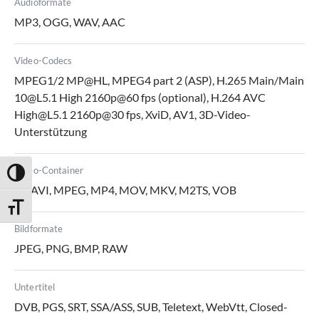
Audioformate
MP3, OGG, WAV, AAC
Video-Codecs
MPEG1/2 MP@HL, MPEG4 part 2 (ASP), H.265 Main/Main
10@L5.1 High 2160p@60 fps (optional), H.264 AVC
High@L5.1 2160p@30 fps, XviD, AV1, 3D-Video-
Unterstützung
Video-Container
Umschalten auf hohe Kontraste
TS, AVI, MPEG, MP4, MOV, MKV, M2TS, VOB
Schrift vergrößern
Bildformate
JPEG, PNG, BMP, RAW
Untertitel
DVB, PGS, SRT, SSA/ASS, SUB, Teletext, WebVtt, Closed-