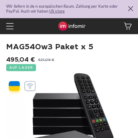
Wir liefern in de n europäischen Raum. Zahlung per Karte oder
PayPal. Auch wir haben
US store
MAG540w3 Paket x 5
495,04
€
521,09
€
Ursprünglicher
Aktueller
AUF LAGER
Preis
Preis
war:
ist:
521,09 €
495,04 €.