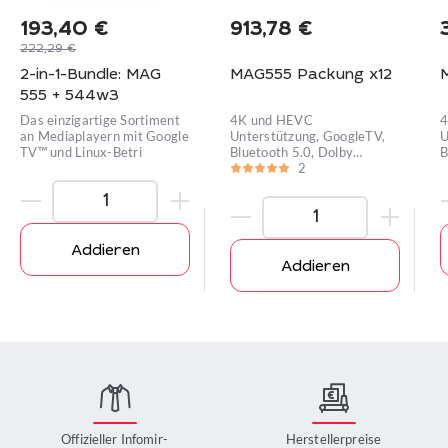
193,40
€
913,78
€
222,29
€
2-in-1-Bundle: MAG
MAG555 Packung x12
555 + 544w3
Das einzigartige Sortiment
4K und HEVC
4
an Mediaplayern mit Google
Unterstützung, GoogleTV,
U
TV™ und Linux-Betri
Bluetooth 5.0, Dolby
B
Digital™ Unter
2
D
Addieren
Addieren
Offizieller Infomir-
Herstellerpreise