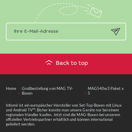
Back to top
Home
Großbestellung von MAG TV-
MAG540w3 Paket x
Boxen
5
Infomir ist ein europäischer Hersteller von Set-Top-Boxen mit Linux
und Android TV™. Bisher konnte man unsere Geräte nur bei einem
regionalen Händler kaufen. Jetzt sind die MAG-Boxen bei unserem
offiziellen Vertriebspartner erhältlich und können international
geliefert werden.