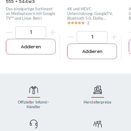
555 + 544w3
Das einzigartige Sortiment
4K und HEVC
4
an Mediaplayern mit Google
Unterstützung, GoogleTV,
U
TV™ und Linux-Betri
Bluetooth 5.0, Dolby
B
Digital™ Unter
2
D
Addieren
Addieren
Offizieller Infomir-
Herstellerpreise
Händler