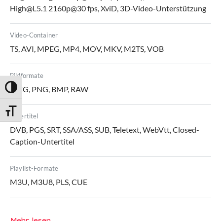
High@L5.1 2160p@30 fps, XviD, 3D-Video-Unterstützung
Video-Container
TS, AVI, MPEG, MP4, MOV, MKV, M2TS, VOB
Bildformate
JPEG, PNG, BMP, RAW
Umschalten auf hohe Kontraste
Schrift vergrößern
Untertitel
DVB, PGS, SRT, SSA/ASS, SUB, Teletext, WebVtt, Closed-
Caption-Untertitel
Playlist-Formate
M3U, M3U8, PLS, CUE