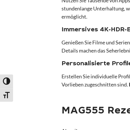
Nutzen Sie Tausende von Apps 
stundenlange Unterhaltung, 
ermöglicht.
Immersives 4K-HDR-E
Genießen Sie Filme und Serien
Details machen das Seherlebnis
Personalisierte Profil
Erstellen Sie individuelle Prof
Umschalten auf hohe Kontraste
Vorlieben zugeschnitten sind.
Schrift vergrößern
MAG555 Reze