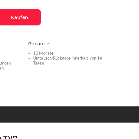
Kaufen
Garantie:
12 Monate
Umtausch/Rückgabe innerhalb von 14
kunden
Tagen
en
e TV™