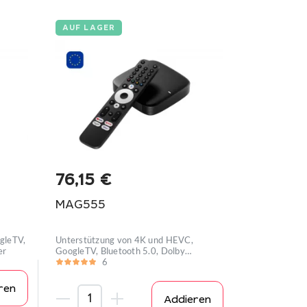
AUF LAGER
76,15
€
MAG555
gleTV,
Unterstützung von 4K und HEVC,
er
GoogleTV, Bluetooth 5.0, Dolby
Digital™-U
6
ren
Addieren