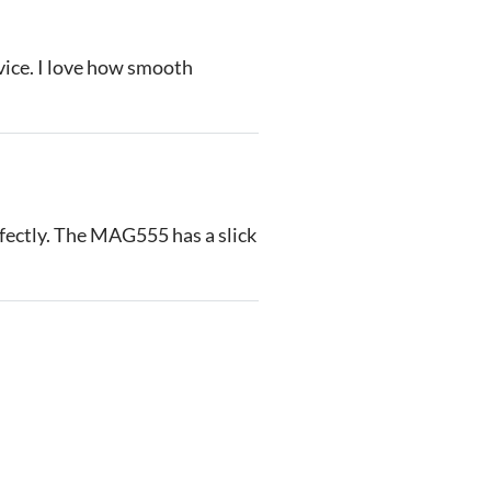
evice. I love how smooth
rfectly. The MAG555 has a slick