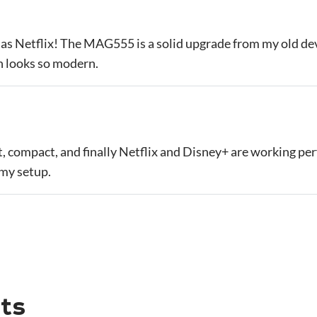
ally has Netflix! The MAG555 is a solid upgrade from my old d
n looks so modern.
st, compact, and finally Netflix and Disney+ are working pe
 my setup.
ts