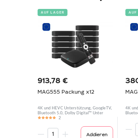
AUF LAGER
AUF
913,78
€
38
MAG555 Packung x12
MAG
4K und HEVC Unterstützung, GoogleTV,
4K und
Bluetooth 5.0, Dolby Digital™ Unter
Blueto
2
Addieren