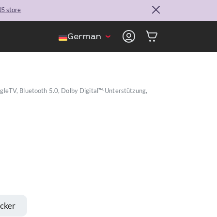
S store
German
eTV, Bluetooth 5.0, Dolby Digital™-Unterstützung,
cker