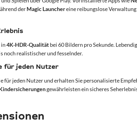
und Spielen über Google Play. Vorinstallierte Apps wie
Ne
während der
Magic Launcher
eine reibungslose Verwaltung
rlebnis
 in
4K-HDR-Qualität
bei 60 Bildern pro Sekunde. Lebendi
 noch realistischer und fesselnder.
e für jeden Nutzer
ile für jeden Nutzer und erhalten Sie personalisierte Empfe
Kindersicherungen
gewährleisten ein sicheres Seherlebnis
nsionen