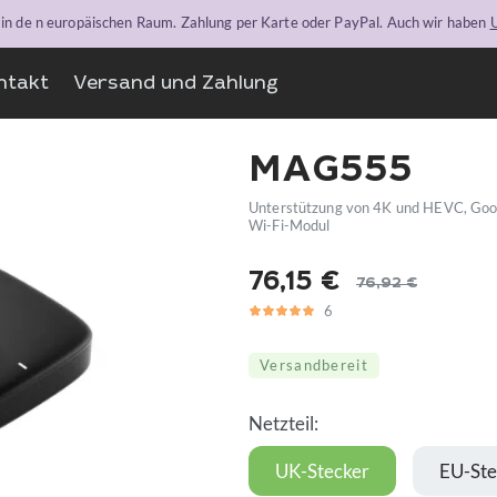
n in de n europäischen Raum. Zahlung per Karte oder PayPal. Auch wir haben
U
ntakt
Versand und Zahlung
MAG555
Unterstützung von 4K und HEVC, Googl
Wi-Fi-Modul
76,15
€
76,92
€
Ursprünglicher
Aktueller
6
5
6
Preis
Preis
war:
ist:
Versandbereit
76,92 €
76,15 €.
Netzteil:
UK-Stecker
EU-Ste