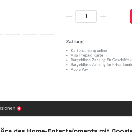
Zahlung:
Kartenzahlung online
Visa Prepaid Karte
Bargeldlose Zahlung für Geschäfts
Bargeldlose Zahlung für Privatkund
Apple Pay
nsionen
6
Ära des Home-Entertainments mit Googl