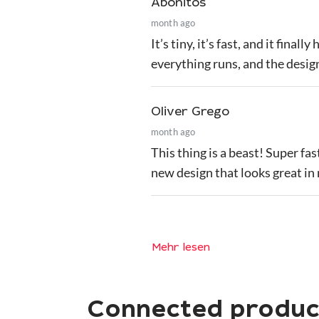
Abonitos
month ago
It’s tiny, it’s fast, and it fin
everything runs, and the desig
Oliver Grego
month ago
This thing is a beast! Super fa
new design that looks great in
Mehr lesen
Connected produc