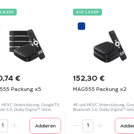
 LAGER
AUF LAGER
0,74
€
152,30
€
555 Packung x5
MAG555 Packung x2
 HEVC Unterstützung, GoogleTV,
4K und HEVC Unterstützung, Goo
oth 5.0, Dolby Digital™ Unter
Bluetooth 5.0, Dolby Digital™ Unt
Addieren
Addie