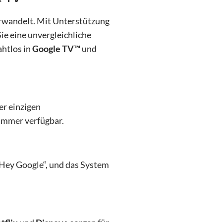
verwandelt. Mit Unterstützung
ie eine unvergleichliche
ahtlos in
Google TV™
und
er einzigen
 immer verfügbar.
„Hey Google“, und das System