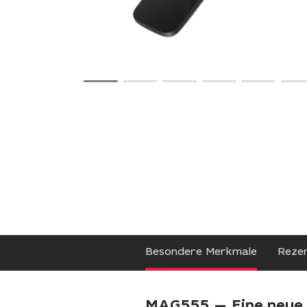
Besondere Merkmale
Reze
MAG555 — Eine neue 