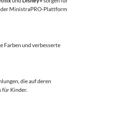
tflix
und
Disney+
sorgen für
 der MinistraPRO-Plattform
ge Farben und verbesserte
hlungen, die auf deren
 für Kinder.