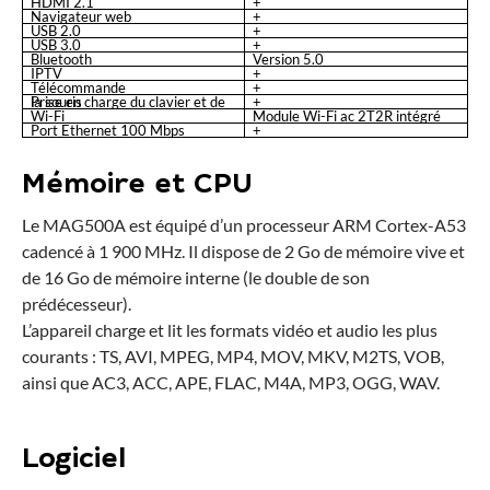
HDMI 2.1
+
Navigateur web
+
USB 2.0
+
USB 3.0
+
Bluetooth
Version 5.0
IPTV
+
Télécommande
+
Prise en charge du clavier et de la souris
+
Wi-Fi
Module Wi-Fi ac 2T2R intégré
Port Ethernet 100 Mbps
+
Mémoire et CPU
Le MAG500A est équipé d’un processeur ARM Cortex-A53
cadencé à 1 900 MHz. Il dispose de 2 Go de mémoire vive et
de 16 Go de mémoire interne (le double de son
prédécesseur).
L’appareil charge et lit les formats vidéo et audio les plus
courants : TS, AVI, MPEG, MP4, MOV, MKV, M2TS, VOB,
ainsi que AC3, ACC, APE, FLAC, M4A, MP3, OGG, WAV.
Logiciel