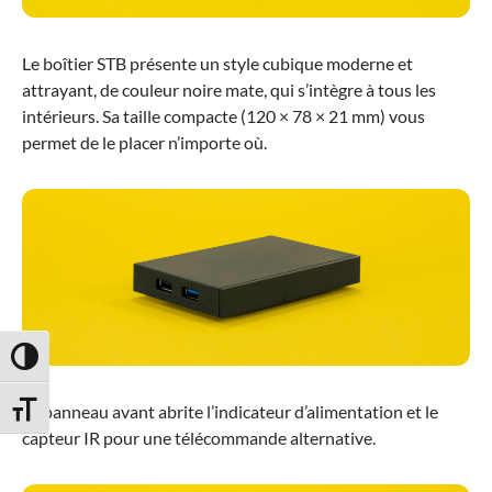
Le boîtier STB présente un style cubique moderne et
attrayant, de couleur noire mate, qui s’intègre à tous les
intérieurs. Sa taille compacte (120 × 78 × 21 mm) vous
permet de le placer n’importe où.
Passer en contraste élevé
Le panneau avant abrite l’indicateur d’alimentation et le
Changer la taille de la police
capteur IR pour une télécommande alternative.