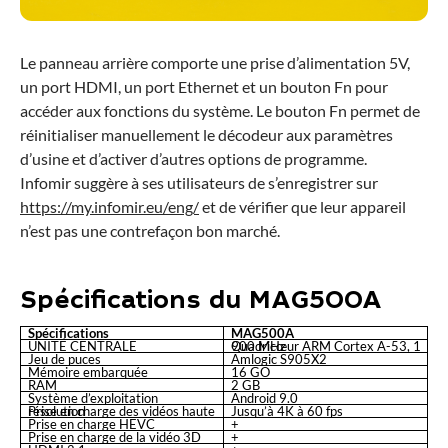
Le panneau arrière comporte une prise d’alimentation 5V,
un port HDMI, un port Ethernet et un bouton Fn pour
accéder aux fonctions du système. Le bouton Fn permet de
réinitialiser manuellement le décodeur aux paramètres
d’usine et d’activer d’autres options de programme.
Infomir suggère à ses utilisateurs de s’enregistrer sur
https://my.infomir.eu/eng/
et de vérifier que leur appareil
n’est pas une contrefaçon bon marché.
Spécifications du MAG500A
Spécifications
MAG500A
UNITÉ CENTRALE
Quadricœur ARM Cortex A-53, 1 900 MHz
Jeu de puces
Amlogic S905X2
Mémoire embarquée
16 GO
RAM
2 GB
Système d’exploitation
Android 9.0
Prise en charge des vidéos haute résolution
Jusqu’à 4K à 60 fps
Prise en charge HEVC
+
Prise en charge de la vidéo 3D
+